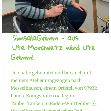
SimsalaGrimm – aus
Ute Morawetz wird Ute
Grimm!
Ich habe geheiratet und bin auch mit
meinem Atelier umgezogen nach
Messelhausen, einem Ortsteil von 97922
Lauda-Königshofen (= Region
Tauberfranken in Baden-Württemberg).