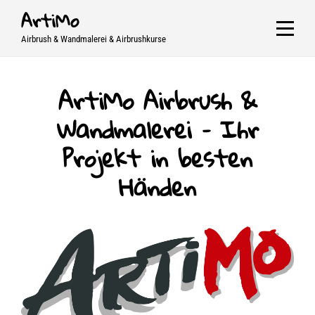
Skip
ArtiMo
to
Airbrush & Wandmalerei & Airbrushkurse
content
ArtiMo Airbrush &
Wandmalerei – Ihr
Projekt in besten
Händen