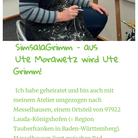
SimsalaGrimm – aus
Ute Morawetz wird Ute
Grimm!
Ich habe geheiratet und bin auch mit
meinem Atelier umgezogen nach
Messelhausen, einem Ortsteil von 97922
Lauda-Königshofen (= Region
Tauberfranken in Baden-Württemberg).