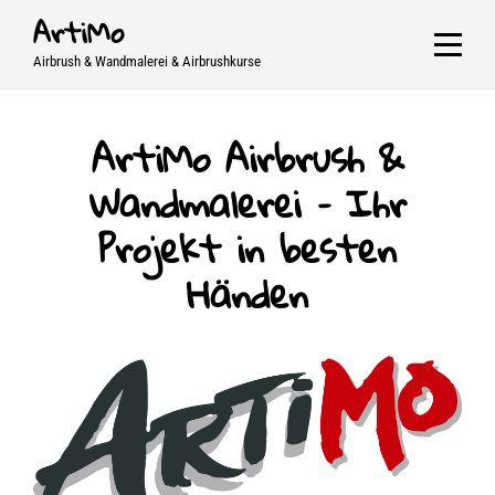
Skip
ArtiMo
to
Airbrush & Wandmalerei & Airbrushkurse
content
ArtiMo Airbrush &
Wandmalerei – Ihr
Projekt in besten
Händen